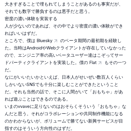
大きすぎることで埋もれてしまうことがあるのも事実だが、
それでも数字で勝負するのは悪手だと思う。
密度の濃い体験を実装する
人が少ないのであれば、その中でより密度の濃い体験ができ
ればいいはずだ。
ところで、僕は
Bluesky
のベータ期間の最初期を経験し
た。当時はAndroidやWebクライアントが存在していなかった
ので、エンジニア率の高いベータユーザー達はこぞってサー
ドパーティクライアントを実装した。僕の
Flat
もその一つ
だ。
なにがいいたいかといえば、日本人がせいぜい数百人くらい
しかいないSNSでも十分に楽しむことができたということ
だ。それも当然の話で、そこに人間がいて「おもちゃ」があ
れば遊ぶことはできるのである。
いまのvvaveに足りないのはおそらくそういう「おもちゃ」な
んだと思う。それがコラボレーションや共同制作機能になる
のかわからないが、ボリュームで勝てない新興サービスが目
指すのはそういう方向性のはずだ。