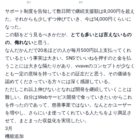
サポート制度を告知して数日間で継続支援額は8,000円を超え
た。それからも少しずつ伸びていき、今は14,000円くらいに
なった。
この額をどう見るべきかだが、
とても多いとは言えないもの
の、侮れない
と思う。
なんだかんだで20名ほどの人が毎月500円以上支払ってくれ
ているという事実は大きい。SNSでいいねを押すのと金を払
うことには大きな隔たりがあり、vvaveのコンセプトが少なく
とも一定の意味を持っているとの証左だと思う。その価値を
認めてくださっている方々には深く感謝している。
ただしこれ以上伸びないとなれば開発を継続していくことは
難しい。自分はWebサービス開発で食っていきたいからこれ
を作ったのであって、慈善事業ではない。なんとかユーザー
を増やし、さらにいま使ってくれている人たちをより満足さ
せて、まとまった収益化を実現したい。
3月
機能追加