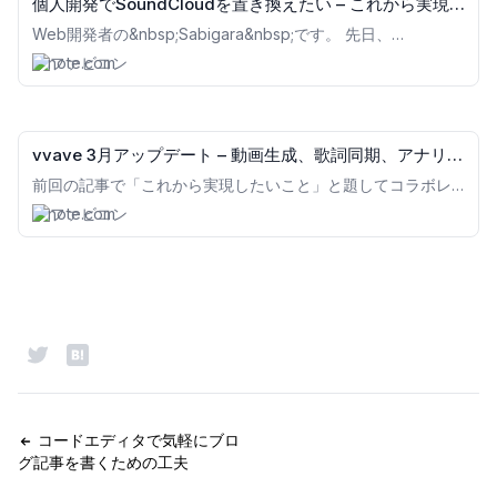
個人開発でSoundCloudを置き換えたい – これから実現
したいこと｜vvave
Web開発者の&nbsp;Sabigara&nbsp;です。 先日、
vvave.app&nbsp;というSoundCloudのような楽曲投稿サー
note.com
ビスを公開したところ、X.com上で結構リポストされまし
た。 SoundCloudみたいな新規サービスを昨日公開しまし
た。 まだ機能は少ないですがシンプルで使いやすいと思いま
す。https://t.co/2JvjdJOqR9 メンバーや依頼の募集、コラボ
レーション機能とかも検討中です。
vvave 3月アップデート – 動画生成、歌詞同期、アナリテ
pic.twitter.com/9cgU1rjxLH — Sabigara (@_sabigara)
ィクスなど｜vvave
前回の記事で「これから実現したいこと」と題してコラボレ
January 19, 2024 ありがた
ーション機能の構想を書きました。それから1ヶ月半ほど経
note.com
ち、（あまりコラボとは関係ないものばかりになってしまい
ましたが）vvaveをより便利で面白い場所にする機能をたく
さん追加することができたので、この記事でまとめてご紹介
します。 波形動画生成 今朝公開の『可惜夜-atarayo-』に、
またたくさんの方が反応くださりとても嬉しかったです😭✨
いつも本当にありがとうございます！！ 最後はvvaveで作成
した動画を投稿して、宣伝は終了させていただきます🙏
Groovyさん @19810207t 、SFTさん @Glisten74
コードエディタで気軽にブロ
グ記事を書くための工夫