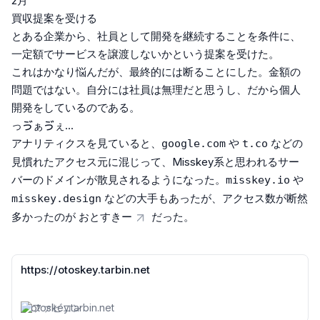
2月
買収提案を受ける
とある企業から、社員として開発を継続することを条件に、
一定額でサービスを譲渡しないかという提案を受けた。
これはかなり悩んだが、最終的には断ることにした。金額の
問題ではない。自分には社員は無理だと思うし、だから個人
開発をしているのである。
っゔぁゔぇ...
アナリティクスを見ていると、
や
などの
google.com
t.co
見慣れたアクセス元に混じって、Misskey系と思われるサー
バーのドメインが散見されるようになった。
や
misskey.io
などの大手もあったが、アクセス数が断然
misskey.design
多かったのが
おとすきー
だった。
https://otoskey.tarbin.net
otoskey.tarbin.net