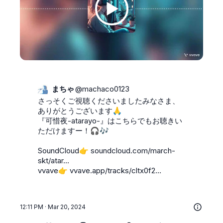
まちゃ
@
machaco0123
さっそくご視聴くださいましたみなさま、
ありがとうございます🙏

『可惜夜-atarayo-』はこちらでもお聴きい
ただけますー！🎧🎶

SoundCloud👉 
soundcloud.com/march-
skt/atar…
vvave👉 
vvave.app/tracks/cltx0f2…
12:11 PM · Mar 20, 2024