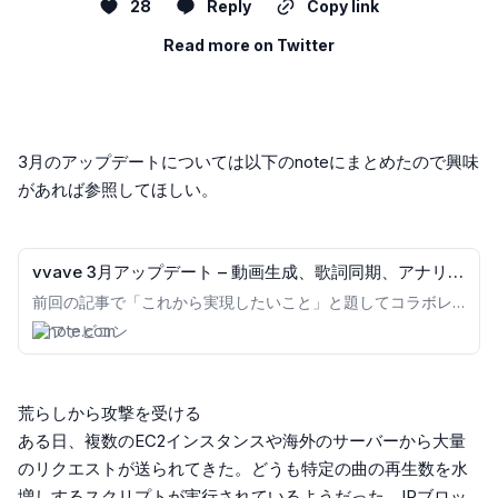
28
Reply
Copy link
Read more on Twitter
3月のアップデートについては以下のnoteにまとめたので興味
があれば参照してほしい。
vvave 3月アップデート – 動画生成、歌詞同期、アナリテ
ィクスなど｜vvave
前回の記事で「これから実現したいこと」と題してコラボレ
ーション機能の構想を書きました。それから1ヶ月半ほど経
note.com
ち、（あまりコラボとは関係ないものばかりになってしまい
ましたが）vvaveをより便利で面白い場所にする機能をたく
さん追加することができたので、この記事でまとめてご紹介
します。 波形動画生成 今朝公開の『可惜夜-atarayo-』に、
荒らしから攻撃を受ける
またたくさんの方が反応くださりとても嬉しかったです😭✨
いつも本当にありがとうございます！！ 最後はvvaveで作成
ある日、複数のEC2インスタンスや海外のサーバーから大量
した動画を投稿して、宣伝は終了させていただきます🙏
のリクエストが送られてきた。どうも特定の曲の再生数を水
Groovyさん @19810207t 、SFTさん @Glisten74
増しするスクリプトが実行されているようだった。IPブロッ